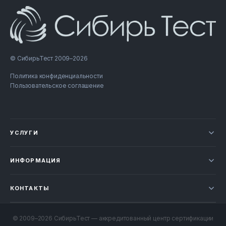
© СибирьТест 2009–2026
Политика конфиденциальности
Пользовательское соглашение
УСЛУГИ
Новости
ИНФОРМАЦИЯ
Сертификация продукции
Прайс-лист
Отзывы
КОНТАКТЫ
Статьи
НОВОСИБИРСК
Проверка документов
+7 800 707-49-52
© 2009–2026 СибирьТест — аккредитованный центр сертификации
Контакты