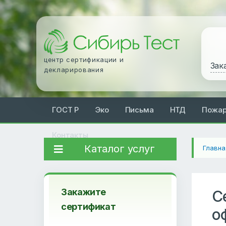
центр сертификации и
Зак
декларирования
ГОСТ Р
Эко
Письма
НТД
Пожа
Контакты
Каталог услуг
Главна
Закажите
С
сертификат
о