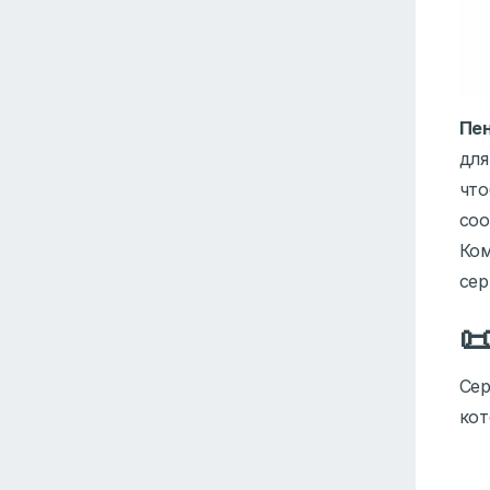
Пе
для
что
соо
Ко
сер

Сер
кот