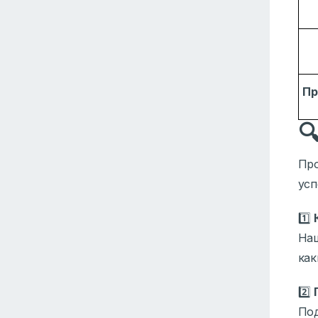
Пр

Про
усп
1️⃣
Наш
как
2️⃣
Под