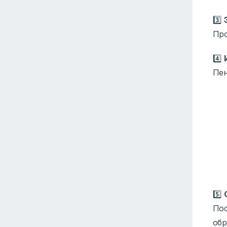
3️⃣
Про
4️⃣
Пен
5️⃣
Пос
обр