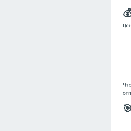

Цен
Что
отп
