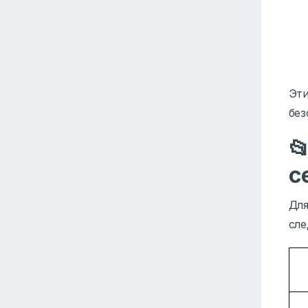
Эти
без

с
Для
сл