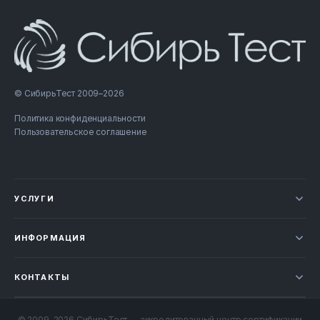
© СибирьТест 2009–2026
Политика конфиденциальности
Пользовательское соглашение
УСЛУГИ
Новости
ИНФОРМАЦИЯ
Сертификация продукции
Прайс-лист
Отзывы
КОНТАКТЫ
Статьи
НОВОСИБИРСК
Проверка документов
© 2009–2026 СибирьТест — аккредитованный центр сертификации