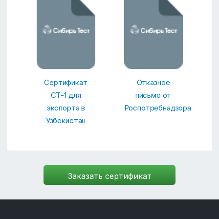
Сертификат
Отказное
СТ-1 для
письмо от
экспорта в
Роспотребнадзора
Узбекистан