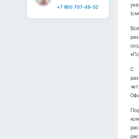
ука
+7 800 707-49-52
(см
Вс
раз
соз
«По
С 
раз
че
Офи
По
ко
ра
рас