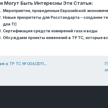
м Могут Быть Интересны Эти Статьи:
Мероприятия, проведенные Евразийской экономиче
Новые приоритеты для Росстандарта – создание т
для ТС
Сертификация средств измерений газа и воды
Обсуждаем проекты изменений в ТР ТС, которые вст
ия в ТР ТС № 004/2011
...
П
о