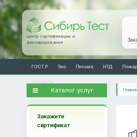
центр сертификации и
Зак
декларирования
ГОСТ Р
Эко
Письма
НТД
Пожа
Контакты
Каталог услуг
Главна
Закажите
сертификат