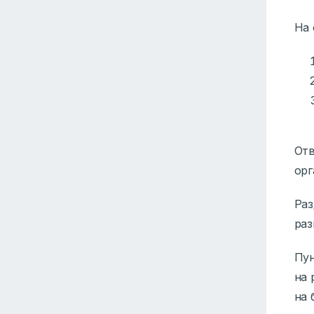
На 
Отв
орг
Ра
раз
Пун
на 
на 