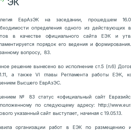
ЭК
ллегия ЕврАзЭК на заседании, прошедшем 16.0
обходимости определения одного из действующих в
йтов в качестве официального сайта ЕЭК и утв
ламентируется порядок его ведения и формирования
занному вопросу, 83.
ное решение вынесено во исполнение ст.5 (п.6) Дог
11.11, а также VI главы Регламента работы ЕЭК, к
ением Высшего ЕврАзЭС.
шением № 83 статус «официальный сайт Евразийс
положенному по следующему адресу: http://www.eura
ового указанный сайт выступает, начиная с 19.05.13.
авила организации работ в ЕЭК по размещению и