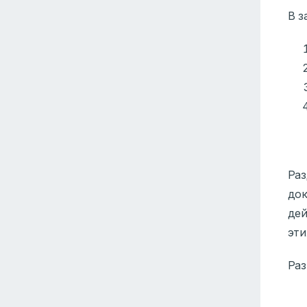
В з
Раз
док
де
эти
Раз