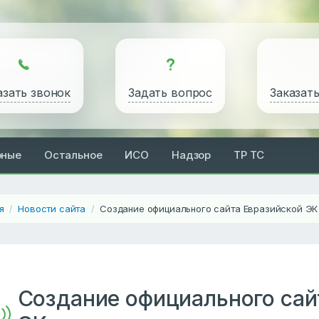
азать звонок
Задать вопрос
Заказат
рные
Остальное
ИСО
Надзор
ТР ТС
я
Новости сайта
Создание официального сайта Евразийской ЭК
/
/
Создание официального сай