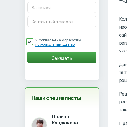
Ко
не
са
Я согласен на обработку
рег
персональный данных
ука
Дан
18.
реш
Ре
Наши специалисты
рас
так
Полина
Курдюкова
Пр