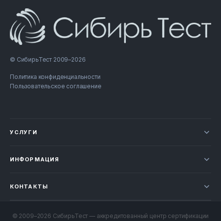
© СибирьТест 2009–2026
Политика конфиденциальности
Пользовательское соглашение
УСЛУГИ
Новости
ИНФОРМАЦИЯ
Сертификация продукции
Прайс-лист
Отзывы
КОНТАКТЫ
Статьи
НОВОСИБИРСК
Проверка документов
+7 800 707-49-52
© 2009–2026 СибирьТест — аккредитованный центр сертификации
Контакты