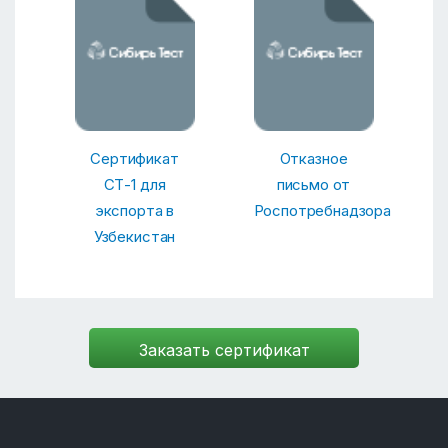
Сертификат
Отказное
СТ-1 для
письмо от
экспорта в
Роспотребнадзора
Узбекистан