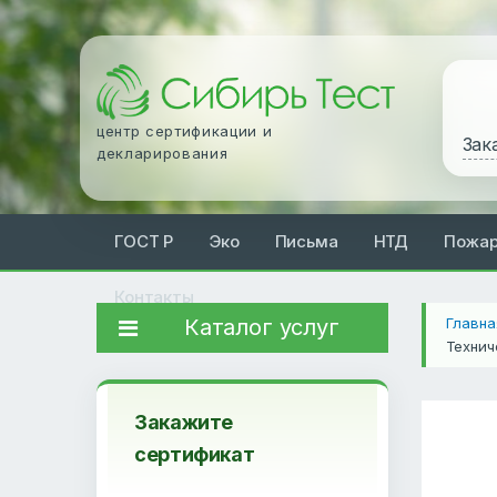
центр сертификации и
Зак
декларирования
ГОСТ Р
Эко
Письма
НТД
Пожа
Контакты
Каталог услуг
Главна
Технич
Закажите
сертификат