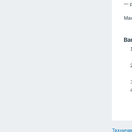
— р
Мак
Ва
Техниче