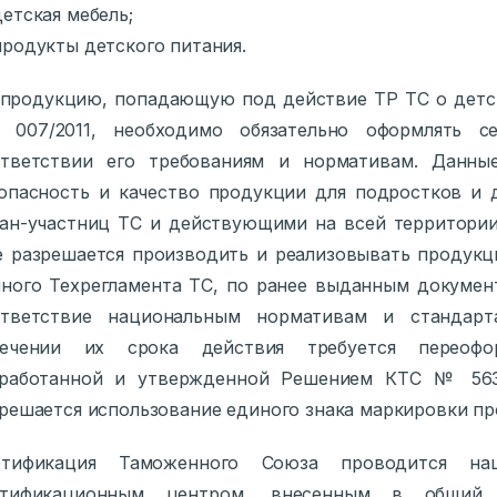
етская мебель;
родукты детского питания.
продукцию, попадающую под действие ТР ТС о детс
007/2011, необходимо обязательно оформлять с
ответствии его требованиям и нормативам. Данны
опасность и качество продукции для подростков и 
ан-участниц ТС и действующими на всей территории 
 разрешается производить и реализовывать продук
ного Техрегламента ТС, по ранее выданным докумен
ответствие национальным нормативам и стандарт
течении их срока действия требуется переоф
зработанной и утвержденной Решением КТС № 563
решается использование единого знака маркировки пр
ртификация Таможенного Союза проводится нац
ртификационным центром, внесенным в общий 