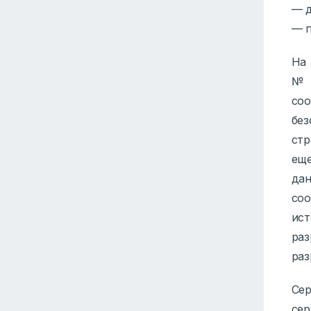
— д
— п
На 
№ 
со
без
стр
еще
дан
со
ис
ра
раз
Се
се