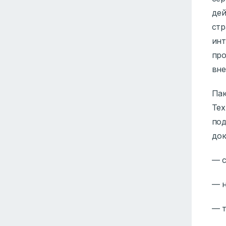
де
ст
ин
пр
вне
Пак
Тех
по
док
— с
— н
— т