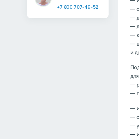
— и
+7 800 707-49-52
— о
— д
— д
— к
— ш
и д
Под
для
— р
— п
— и
— с
— у
— и