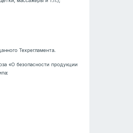
щетки, массажеры и т.п.);
данного Техрегламента.
юза «О безопасности продукции
ипа: