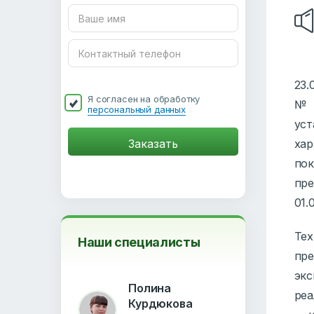
23.
Я согласен на обработку
№ 0
персональный данных
уст
ха
по
пре
01.
Те
Наши специалисты
пре
эк
Полина
реа
Курдюкова