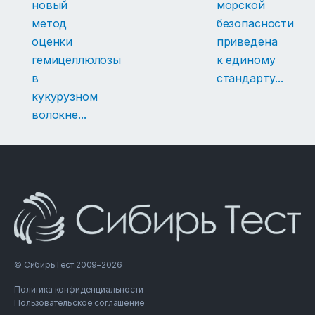
новый
морской
метод
безопасности
оценки
приведена
гемицеллюлозы
к единому
в
стандарту
...
кукурузном
волокне
...
© СибирьТест 2009–2026
Политика конфиденциальности
Пользовательское соглашение