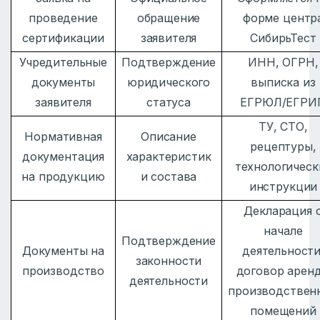
проведение
обращение
форме центр
сертификации
заявителя
СибирьТест
Учредительные
Подтверждение
ИНН, ОГРН,
документы
юридического
выписка из
заявителя
статуса
ЕГРЮЛ/ЕГРИ
ТУ, СТО,
Нормативная
Описание
рецептуры,
документация
характеристик
технологическ
на продукцию
и состава
инструкции
Декларация 
начале
Подтверждение
Документы на
деятельности
законности
производство
договор арен
деятельности
производствен
помещений