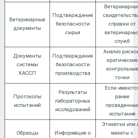
Ветеринарны
Подтверждение
свидетельств
Ветеринарные
безопасности
справки от
документы
сырья
ветеринарны
служб
Анализ риско
Документы
Подтверждение
критические
системы
безопасности
контрольны
ХАССП
производства
точки
Если имеютс
Результаты
Протоколы
ранее
лабораторных
испытаний
проведенны
исследований
испытания
Этикетки или 
Образцы
Информация о
макеты с