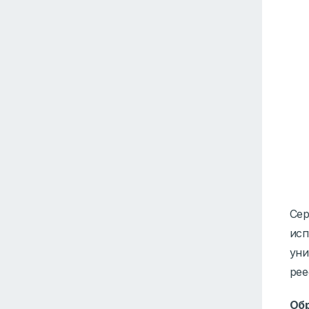
Сер
исп
уни
рее
Об