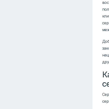
вос
пол
кли
сер
ме
Доб
зак
нац
дру
К
с
Сер
се