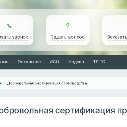
азать звонок
Задать вопрос
Заказат
рные
Остальное
ИСО
Надзор
ТР ТС
я
Добровольная сертификация производства
/
обровольная сертификация п