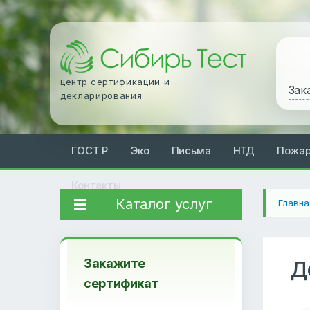
центр сертификации и
Зак
декларирования
ГОСТ Р
Эко
Письма
НТД
Пожа
Контакты
Каталог услуг
Главна
Закажите
Д
сертификат