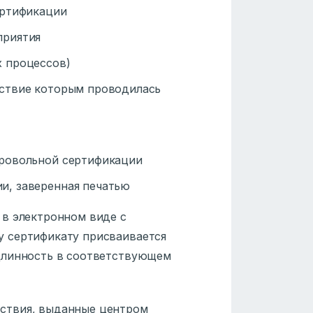
ертификации
приятия
х процессов)
тствие которым проводилась
бровольной сертификации
ии, заверенная печатью
 в электронном виде с
 сертификату присваивается
длинность в соответствующем
ствия, выданные центром