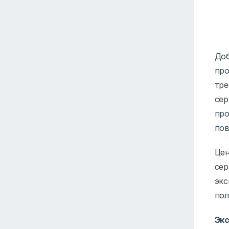
Доб
про
тре
сер
про
пов
Цен
сер
экс
пол
Эк