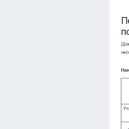
П
п
Для
нео
На
Уч