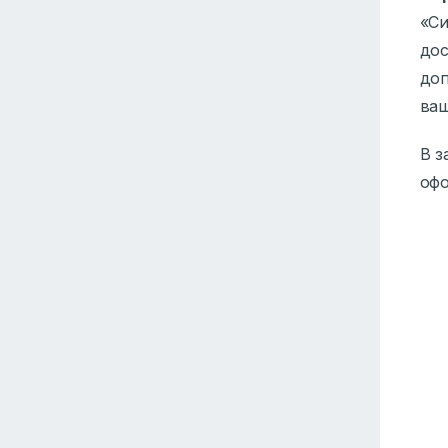
«Си
дос
доп
ваш
В з
офо