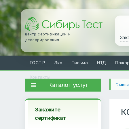
центр сертификации и
Зак
декларирования
ГОСТ Р
Эко
Письма
НТД
Пожа
Контакты
Каталог услуг
Главна
Закажите
К
сертификат