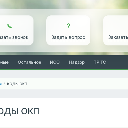
азать звонок
Задать вопрос
Заказат
рные
Остальное
ИСО
Надзор
ТР ТС
я
КОДЫ ОКП
/
ОДЫ ОКП