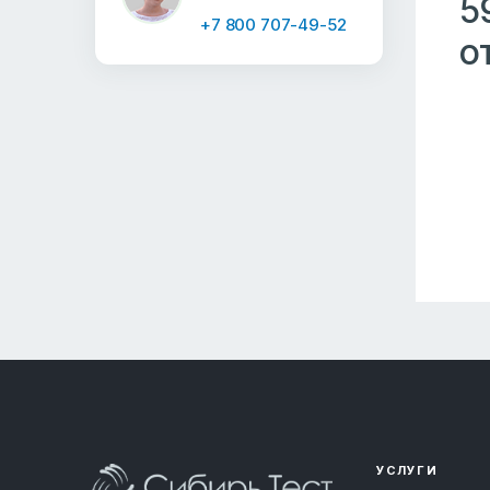
5
+7 800 707-49-52
о
УСЛУГИ