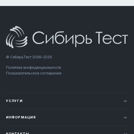
© СибирьТест 2009–2026
Политика конфиденциальности
Пользовательское соглашение
УСЛУГИ
Новости
ИНФОРМАЦИЯ
Сертификация продукции
Прайс-лист
Отзывы
КОНТАКТЫ