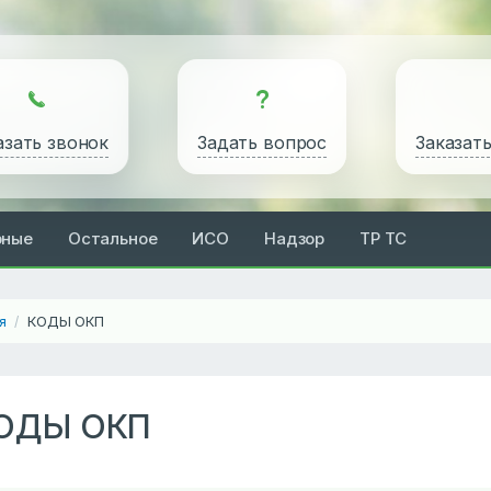
азать звонок
Задать вопрос
Заказат
рные
Остальное
ИСО
Надзор
ТР ТС
я
КОДЫ ОКП
/
ОДЫ ОКП