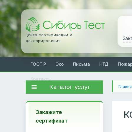
центр сертификации и
Зак
декларирования
ГОСТ Р
Эко
Письма
НТД
Пожа
Контакты
Каталог услуг
Главна
Закажите
К
сертификат