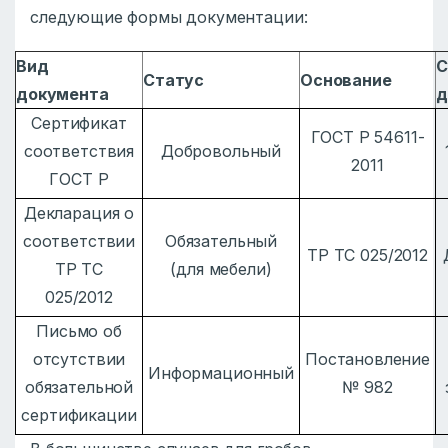
следующие формы документации:
Вид
С
Статус
Основание
документа
д
Сертификат
ГОСТ Р 54611-
соответствия
Добровольный
2011
ГОСТ Р
Декларация о
соответствии
Обязательный
ТР ТС 025/2012
ТР ТС
(для мебели)
025/2012
Письмо об
отсутствии
Постановление
Информационный
обязательной
№ 982
сертификации