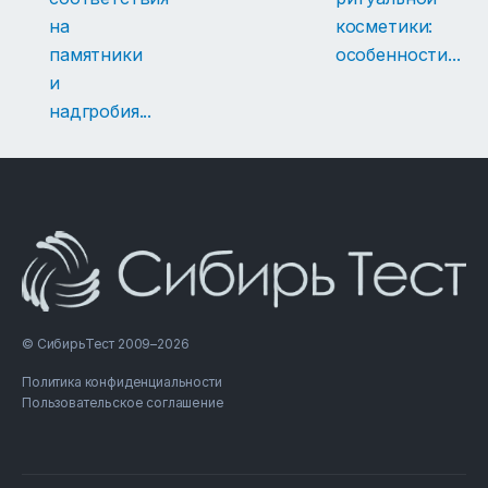
на
косметики:
памятники
особенности
...
и
надгробия
...
© СибирьТест 2009–2026
Политика конфиденциальности
Пользовательское соглашение