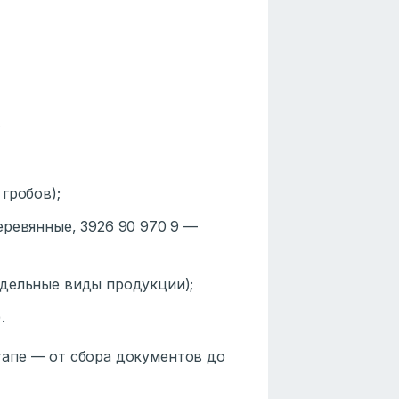
;
гробов);
еревянные, 3926 90 970 9 —
тдельные виды продукции);
.
апе — от сбора документов до