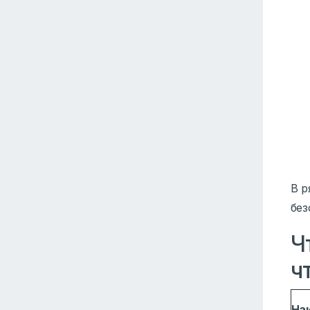
В р
без
Ч
ч
На