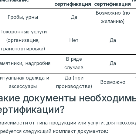
сертификация
сертификация
Возможно (по
Гробы, урны
Да
желанию)
Похоронные услуги
(организация,
Нет
Да
транспортировка)
В ряде
амятники, надгробия
Да
случаев
итуальная одежда и
Да (при
Возможно
аксессуары
производстве)
акие документы необходим
ертификации?
ависимости от типа продукции или услуги, для прохо
ребуется следующий комплект документов: