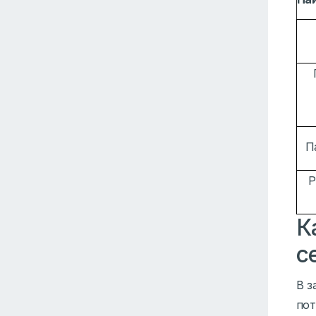
П
Р
К
с
В з
пот