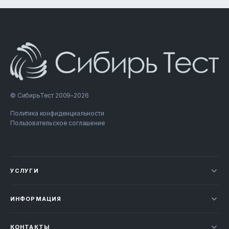
© СибирьТест 2009–2026
Политика конфиденциальности
Пользовательское соглашение
УСЛУГИ
Новости
ИНФОРМАЦИЯ
Сертификация продукции
Прайс-лист
Отзывы
КОНТАКТЫ