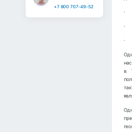
+7 800 707-49-52
· 
· п
· 
Од
нас
в 
пол
та
явл
Одн
пре
гео