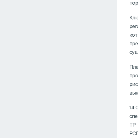
пор
Кл
ре
ко
пр
сущ
Пл
пр
ри
выя
14
спе
ТР 
РСП