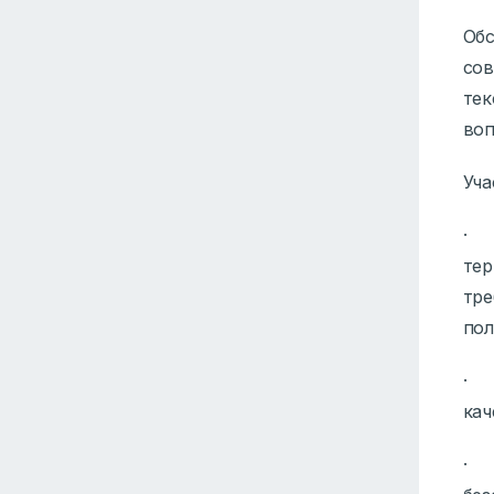
Об
сов
те
воп
Уча
· 
тер
тр
пол
· 
кач
· 