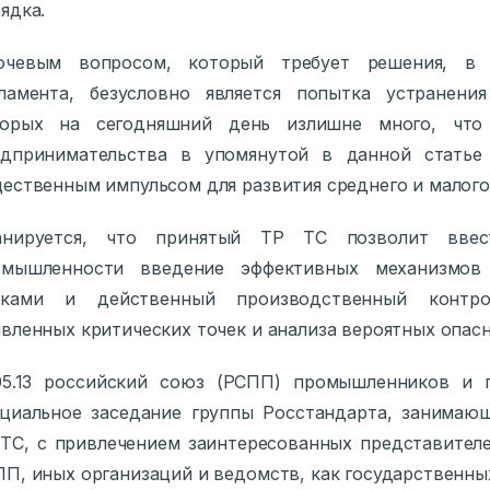
ядка.
ючевым вопросом, который требует решения, в т
гламента, безусловно является попытка устранени
торых на сегодняшний день излишне много, что 
едпринимательства в упомянутой в данной статье 
ественным импульсом для развития среднего и малого 
анируется, что принятый ТР ТС позволит ввес
омышленности введение эффективных механизмо
сками и действенный производственный контро
вленных критических точек и анализа вероятных опасн
.05.13 российский союз (РСПП) промышленников и 
циальное заседание группы Росстандарта, занимающ
ТС, с привлечением заинтересованных представител
П, иных организаций и ведомств, как государственных