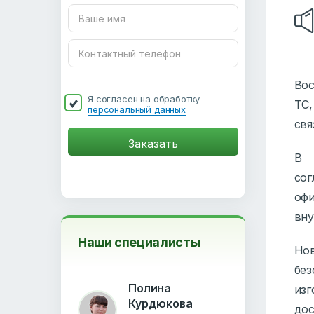
Вос
Я согласен на обработку
ТС
персональный данных
свя
В 
со
оф
вну
Наши специалисты
Но
без
Полина
изг
Курдюкова
дос