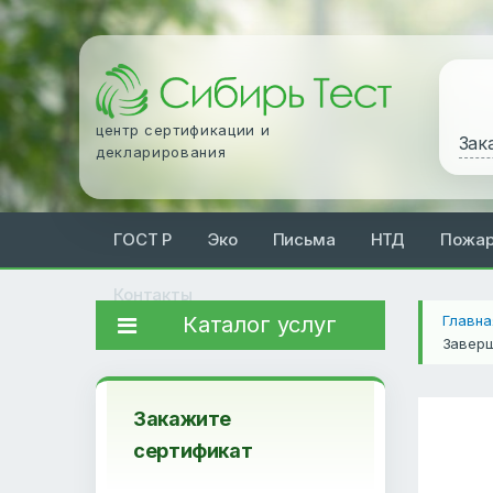
центр сертификации и
Зак
декларирования
ГОСТ Р
Эко
Письма
НТД
Пожа
Контакты
Каталог услуг
Главна
Заверш
Закажите
сертификат