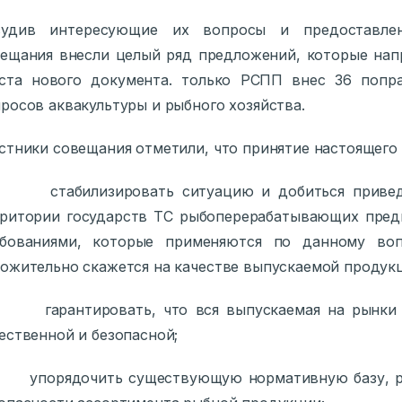
судив интересующие их вопросы и предоставле
ещания внесли целый ряд предложений, которые нап
кста нового документа. только РСПП внес 36 попр
росов аквакультуры и рыбного хозяйства.
стники совещания отметили, что принятие настоящего
стабилизировать ситуацию и добиться приведе
ритории государств ТС рыбоперерабатывающих предп
ебованиями, которые применяются по данному во
ожительно скажется на качестве выпускаемой продук
гарантировать, что вся выпускаемая на рынки Т
ественной и безопасной;
упорядочить существующую нормативную базу, ре