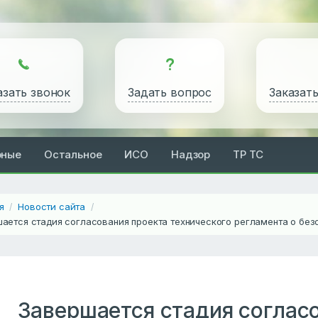
азать звонок
Задать вопрос
Заказат
рные
Остальное
ИСО
Надзор
ТР ТС
я
Новости сайта
/
/
ается стадия согласования проекта технического регламента о без
Завершается стадия соглас