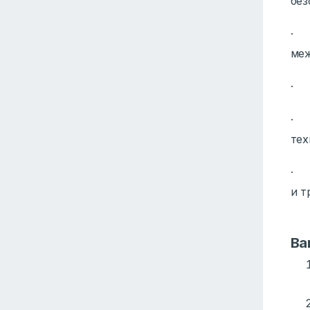
без
· 
ме
· 
· 
тех
· о
и т
Ва