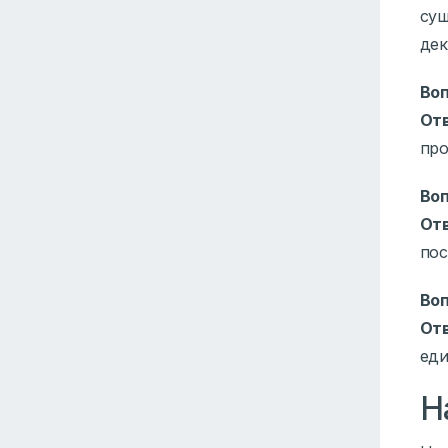
сущ
дек
Воп
От
про
Воп
От
пос
Воп
От
еди
Н