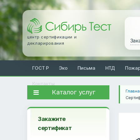
центр сертификации и
Зак
декларирования
ГОСТ Р
Эко
Письма
НТД
Пожа
Контакты
Каталог услуг
Главна
Сертиф
Закажите
сертификат