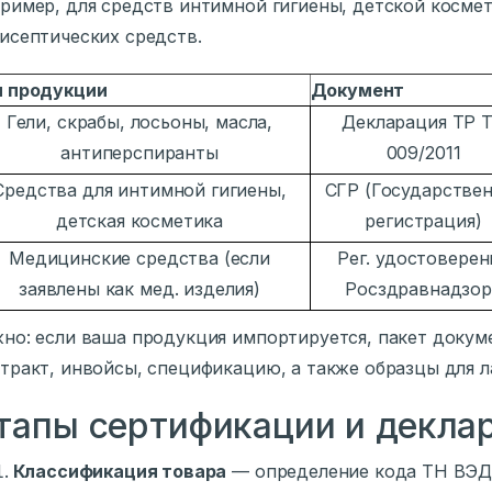
ример, для средств интимной гигиены, детской косме
исептических средств.
п продукции
Документ
Гели, скрабы, лосьоны, масла,
Декларация ТР 
антиперспиранты
009/2011
Средства для интимной гигиены,
СГР (Государстве
детская косметика
регистрация)
Медицинские средства (если
Рег. удостоверен
заявлены как мед. изделия)
Росздравнадзор
но: если ваша продукция импортируется, пакет доку
тракт, инвойсы, спецификацию, а также образцы для 
тапы сертификации и декла
Классификация товара
— определение кода ТН ВЭД