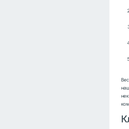
Вес
наш
нек
ком
К