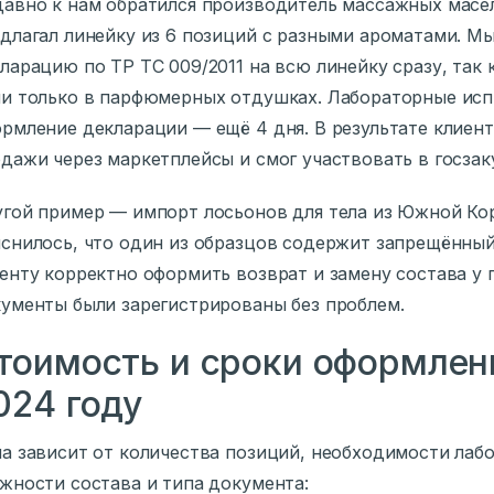
авно к нам обратился производитель массажных масел
длагал линейку из 6 позиций с разными ароматами. М
ларацию по ТР ТС 009/2011 на всю линейку сразу, так
и только в парфюмерных отдушках. Лабораторные испы
рмление декларации — ещё 4 дня. В результате клиент
дажи через маркетплейсы и смог участвовать в госзак
гой пример — импорт лосьонов для тела из Южной Ко
снилось, что один из образцов содержит запрещённы
енту корректно оформить возврат и замену состава у 
ументы были зарегистрированы без проблем.
тоимость и сроки оформлен
024 году
а зависит от количества позиций, необходимости лаб
жности состава и типа документа: