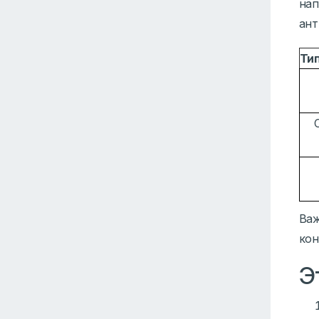
нап
ант
Ти
Важ
кон
Э