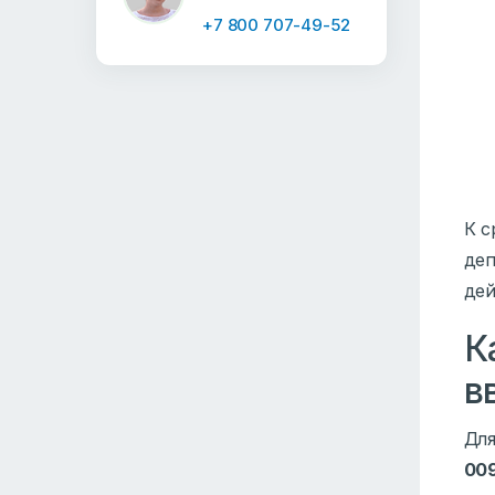
+7 800 707-49-52
К с
деп
дей
К
в
Для
009