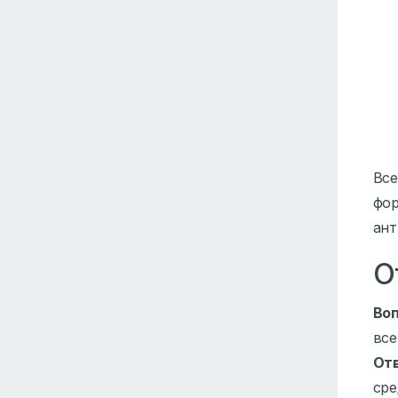
Все
фор
ант
О
Воп
все
Отв
сре