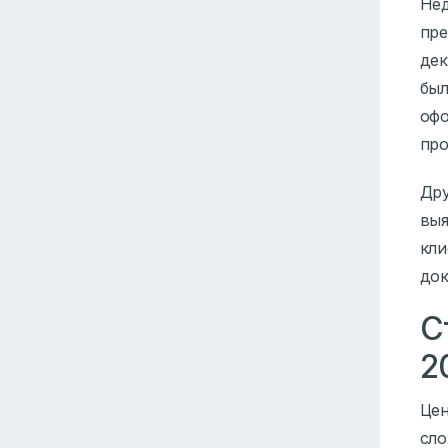
Нед
пре
дек
был
офо
про
Дру
выя
кли
док
С
2
Цен
сло