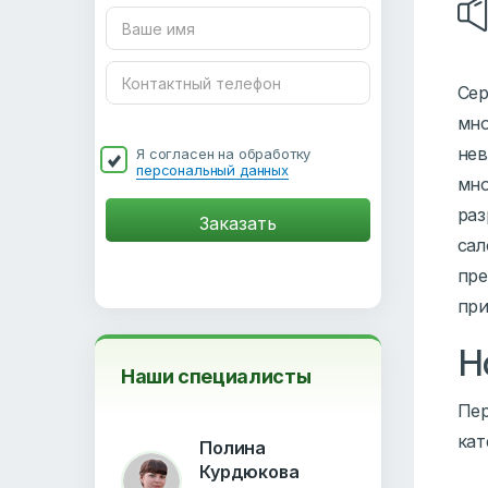
Сер
мно
нев
Я согласен на обработку
персональный данных
мно
раз
сал
пре
при
Н
Наши специалисты
Пер
кат
Полина
Курдюкова